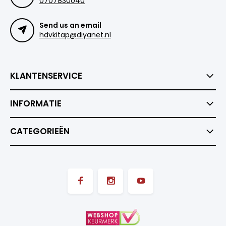
0707830040
Send us an email
hdvkitap@diyanet.nl
KLANTENSERVICE
INFORMATIE
CATEGORIEËN