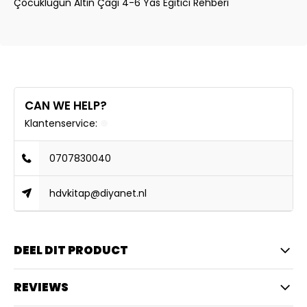
Çocuklugun Altin Çagi 4-6 Yas Egitici Rehberi
CAN WE HELP?
Klantenservice:
0707830040
hdvkitap@diyanet.nl
DEEL DIT PRODUCT
REVIEWS