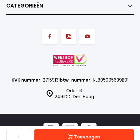
CATEGORIEËN
KVK nummer:
27159131
btw-nummer:
NL805095639B01
Oder 13
2491DD, Den Haag
Toevoegen
© ISN SHOP
- Theme made by
Webdinge.nl
Sitemap