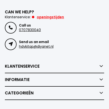
CAN WE HELP?
Klantenservice:
openingstijden
Call us
0707830040
Send us an email
hdvkitap@diyanet.nl
KLANTENSERVICE
INFORMATIE
CATEGORIEËN