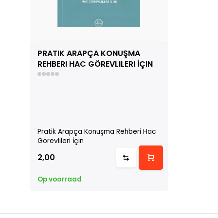
PRATIK ARAPÇA KONUŞMA
REHBERI HAC GÖREVLILERI İÇIN
Pratik Arapça Konuşma Rehberi Hac
Görevlileri İçin
2,00
Op voorraad