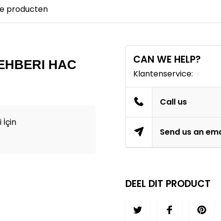
e producten
CAN WE HELP?
EHBERI HAC
Klantenservice:
Call us
 İçin
Send us an ema
DEEL DIT PRODUCT