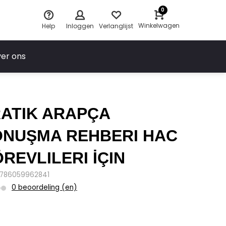
0
Winkelwagen
Help
Inloggen
Verlanglijst
er ons
ATIK ARAPÇA
NUŞMA REHBERI HAC
REVLILERI İÇIN
9786059962841
0 beoordeling (en)