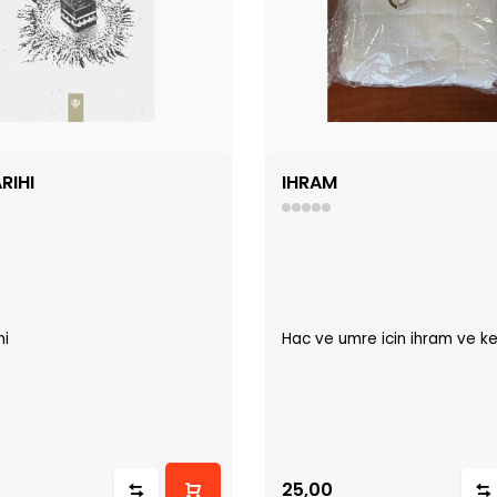
RIHI
IHRAM
hi
Hac ve umre icin ihram ve k
25,00