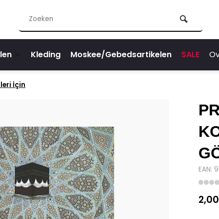
len
Kleding
Moskee/Gebedsartikelen
SALE
Ov
eri İçin
PR
KO
GÖ
EAN: 
2,00