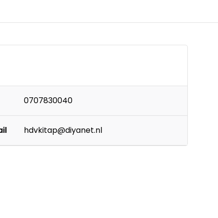
0707830040
il
hdvkitap@diyanet.nl