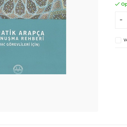
Op
-
V