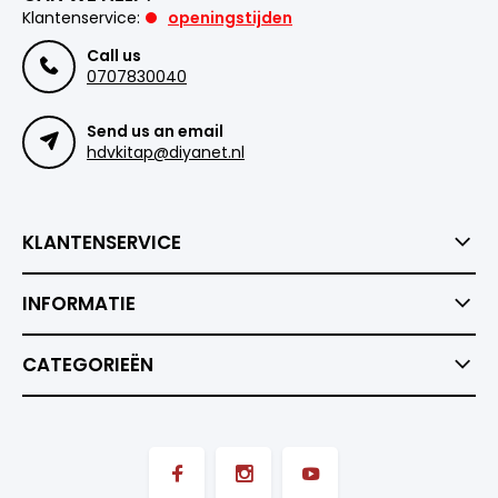
Klantenservice:
openingstijden
Call us
0707830040
Send us an email
hdvkitap@diyanet.nl
KLANTENSERVICE
INFORMATIE
CATEGORIEËN