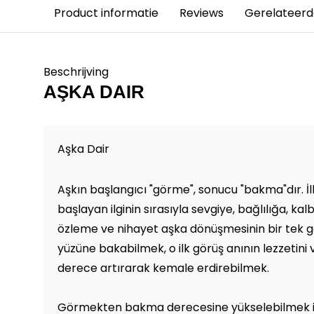
Product informatie
Reviews
Gerelateerd
Beschrijving
AŞKA DAIR
Aşka Dair
Aşkın başlangıcı "görme", sonucu "bakma"dır. İ
başlayan ilginin sırasıyla sevgiye, bağlılığa, kal
özleme ve nihayet aşka dönüşmesinin bir tek ga
yüzüne bakabilmek, o ilk görüş anının lezzetini
derece artırarak kemale erdirebilmek.
Görmekten bakma derecesine yükselebilmek içi