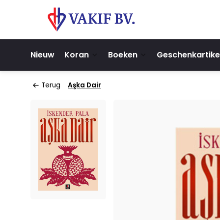
Nieuw
Koran
Boeken
Geschenkartike
Terug
Aşka Dair