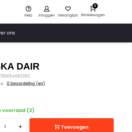
0
Winkelwagen
Help
Inloggen
Verlanglijst
er ons
KA DAIR
9786054683260
0 beoordeling (en)
 voorraad (2)
+
Toevoegen