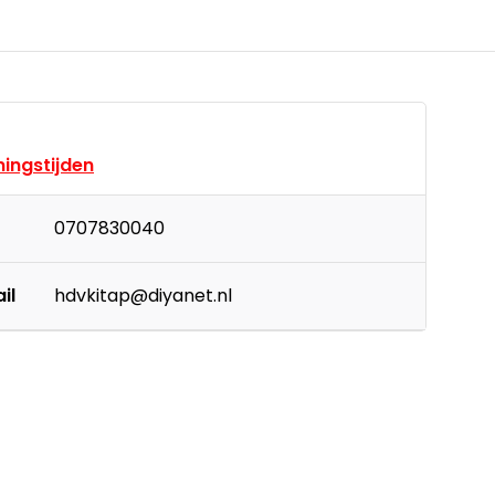
ingstijden
0707830040
il
hdvkitap@diyanet.nl