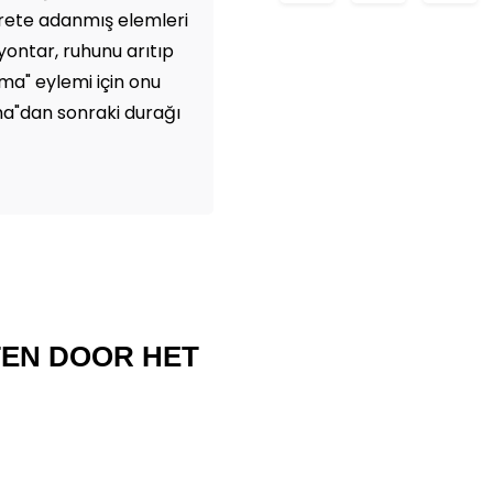
hasrete adanmış elemleri
 yontar, ruhunu arıtıp
ma" eylemi için onu
kma"dan sonraki durağı
TEN DOOR HET