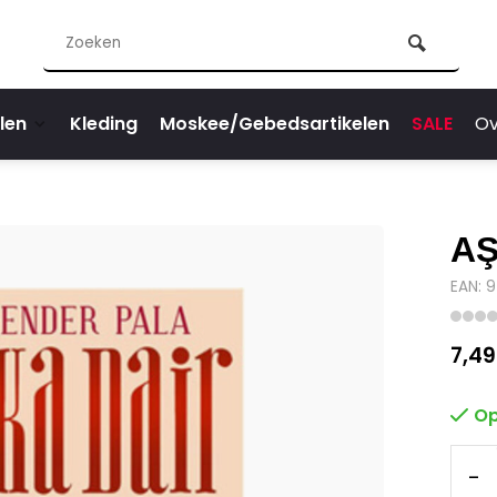
len
Kleding
Moskee/Gebedsartikelen
SALE
Ov
AŞ
EAN: 
7,49
Op
-