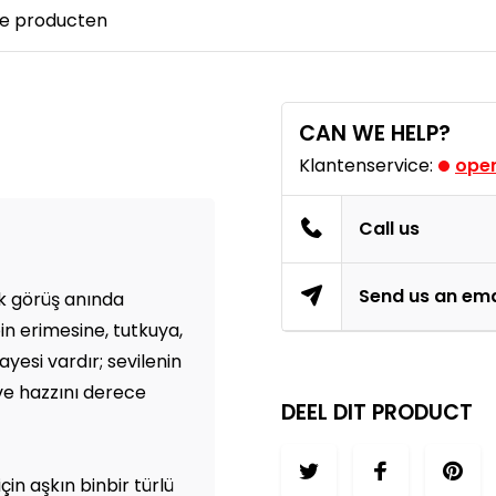
e producten
CAN WE HELP?
Klantenservice:
open
Call us
Send us an ema
lk görüş anında
bin erimesine, tutkuya,
yesi vardır; sevilenin
 ve hazzını derece
DEEL DIT PRODUCT
n aşkın binbir türlü