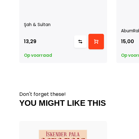
Şah & Sultan
AbumRab
13,29
15,00
Op voorraad
Op voor
Don't forget these!
YOU MIGHT LIKE THIS