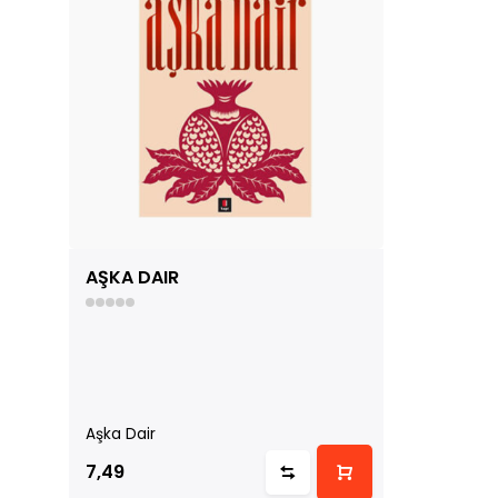
AŞKA DAIR
Aşka Dair
7,49