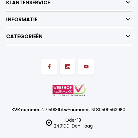
KLANTENSERVICE
INFORMATIE
CATEGORIEËN
KVK nummer:
27159131
btw-nummer:
NL805095639B01
Oder 13
2491DD, Den Haag