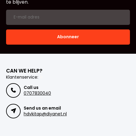
te blijven.
Abonneer
CAN WE HELP?
Klantenservice:
Call us
0707830040
Send us an email
hdvkitap@diyanet.nl