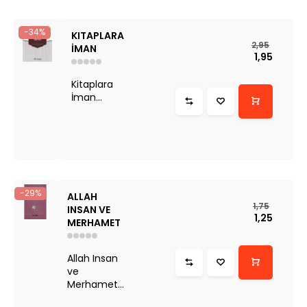
-34%
KITAPLARA
2,95
İMAN
1,95
Kitaplara
İman...
-29%
ALLAH
1,75
INSAN VE
1,25
MERHAMET
Allah Insan
ve
Merhamet...