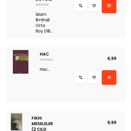
İslam
İlmihali
Orta
Boy DİB...
HAC
4,99
Hac...
FIKHI
9,99
MESELELER
(2 CILD