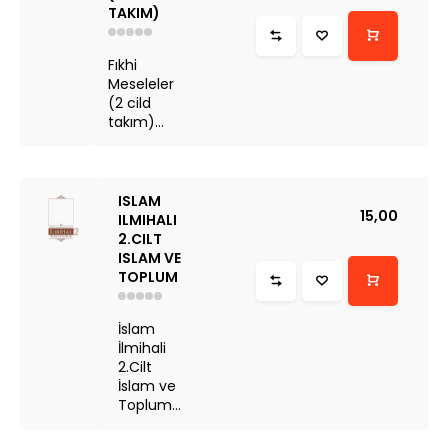
TAKIM)
Fıkhi
Meseleler
(2 cild
takım)...
ISLAM
15,00
ILMIHALI
2.CILT
ISLAM VE
TOPLUM
İslam
İlmihali
2.Cilt
İslam ve
Toplum...