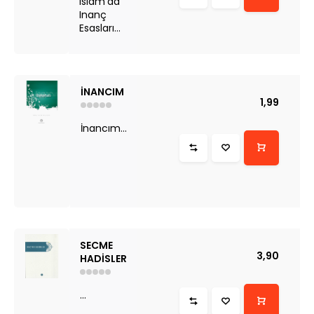
Islam'da
Inanç
Esasları...
İNANCIM
1,99
İnancım...
SECME
3,90
HADİSLER
...