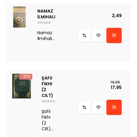
NAMAZ
2,49
İLMIHALI
Namaz
İlmihali...
-10%
ŞAFII
19,95
FIKHI
17,95
(2
CILT)
Şafii
Fıkhı
(2
Cilt)...