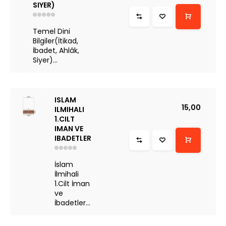
SIYER)
Temel Dini
Bilgiler(İtikad,
İbadet, Ahlâk,
Siyer)...
ISLAM
15,00
ILMIHALI
1.CILT
IMAN VE
IBADETLER
İslam
İlmihali
1.Cilt İman
ve
İbadetler...