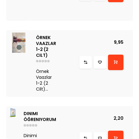
ÖRNEK
9,95
VAAZLAR
1-2 (2
CILT)
Örnek
Vaazlar
1-2 (2
Cilt)...
DINIMI
2,20
ÖĞRENIYORUM
Dinimi