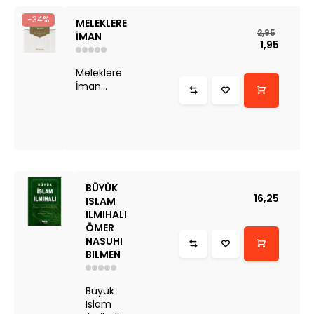
-34%
MELEKLERE
2,95
İMAN
1,95
Meleklere
İman...
BÜYÜK
16,25
ISLAM
ILMIHALI
ÖMER
NASUHI
BILMEN
Büyük
Islam