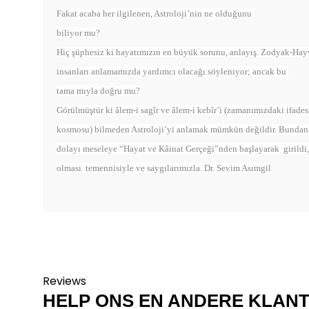
Fakat acaba her ilgilenen, Astroloji’nin ne olduğunu
biliyor mu?
Hiç şüphesiz ki hayatımızın en büyük sorunu, anlayış. Zodyak-Hay
insanları anlamamızda yardımcı olacağı söyleniyor; ancak bu
tama mıyla doğru mu?
Görülmüştür ki âlem-i sagîr ve âlem-i kebîr’i (zamanımızdaki ifade
kosmosu) bilmeden Astroloji’yi anlamak mümkün değildir. Bunda
dolayı meseleye “Hayat ve Kâinat Gerçeği”nden başlayarak girild
olması temennisiyle ve saygılarımızla. Dr. Sevim Asımgil
Reviews
HELP ONS EN ANDERE KLAN