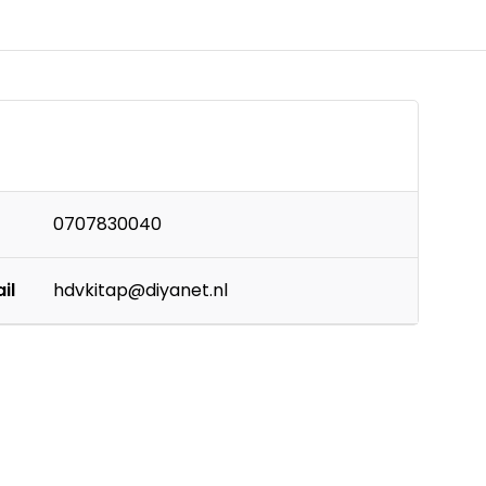
0707830040
il
hdvkitap@diyanet.nl