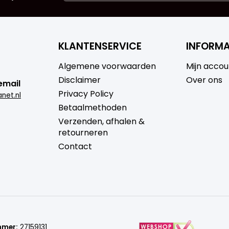
KLANTENSERVICE
INFORMA
Algemene voorwaarden
Mijn accou
Disclaimer
Over ons
email
Privacy Policy
net.nl
Betaalmethoden
Verzenden, afhalen &
retourneren
Contact
mmer:
27159131