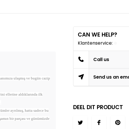
CAN WE HELP?
Klantenservice:
Call us
Send us an ema
amanımıza ulaşmış ve bugün cazip
ni ellerine aldıklarında ilk
a
DEEL DIT PRODUCT
ümler ayrılmış, hatta sadece bu
yaşamın bir parçası ve günümüzde