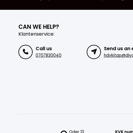
CAN WE HELP?
Klantenservice:
Call us
Send us an 
0707830040
hdvkitap@diya
Oder 13
KVK nu