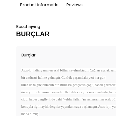
Product informatie
Reviews
Beschrijving
BURÇLAR
Burçlar
Astroloji, dünyanın en eski bilimi sayılmaktadır. Çağları aşarak z
bir endüstri haline gelmiştir. Günlük yaşamdaki yeri her gün
biraz daha güçlenmektedir. Bilhassa gençlerin çoğu, sabah gazeteleri
önce yıldız fallarını okuyorlar. Haftalık ve aylık mecmualarda, hatt
ciddi haber dergilerinde dahi “yıldız falları”na azımsanmayacak böl
konuyla ilgili aylık dergiler yayınlanmaya başlamıştır. Astroloji, 
moda olmuş.