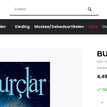
len
Kleding
Moskee/Gebedsartikelen
SALE
Ov
B
EAN: 
4,4
Op
-