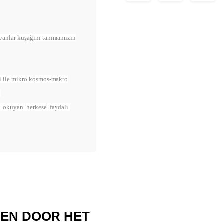
vanlar kuşağını tanımamızın
si ile mikro kosmos-makro
n
i, okuyan herkese faydalı
TEN DOOR HET