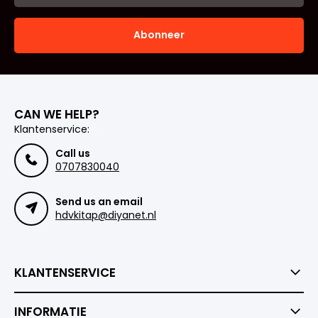
Abonneer
CAN WE HELP?
Klantenservice:
Call us
0707830040
Send us an email
hdvkitap@diyanet.nl
KLANTENSERVICE
INFORMATIE