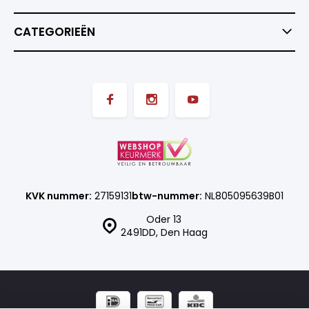
CATEGORIEËN
KVK nummer:
27159131
btw-nummer:
NL805095639B01
Oder 13
2491DD, Den Haag