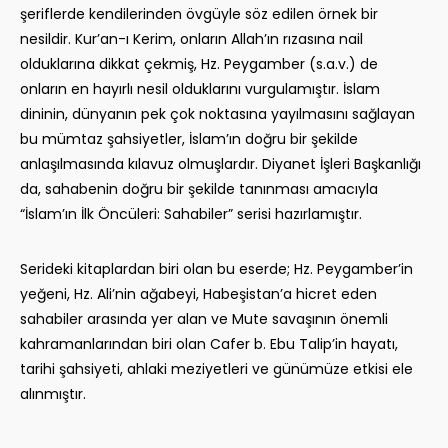
şeriflerde kendilerinden övgüyle söz edilen örnek bir
nesildir. Kur’an-ı Kerim, onların Allah’ın rızasına nail
olduklarına dikkat çekmiş, Hz. Peygamber (s.a.v.) de
onların en hayırlı nesil olduklarını vurgulamıştır. İslam
dininin, dünyanın pek çok noktasına yayılmasını sağlayan
bu mümtaz şahsiyetler, İslam’ın doğru bir şekilde
anlaşılmasında kılavuz olmuşlardır. Diyanet İşleri Başkanlığı
da, sahabenin doğru bir şekilde tanınması amacıyla
“İslam’ın İlk Öncüleri: Sahabiler” serisi hazırlamıştır.
Serideki kitaplardan biri olan bu eserde; Hz. Peygamber’in
yeğeni, Hz. Ali’nin ağabeyi, Habeşistan’a hicret eden
sahabiler arasında yer alan ve Mute savaşının önemli
kahramanlarından biri olan Cafer b. Ebu Talip’in hayatı,
tarihi şahsiyeti, ahlaki meziyetleri ve günümüze etkisi ele
alınmıştır.