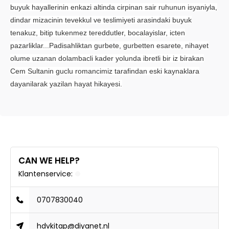
buyuk hayallerinin enkazi altinda cirpinan sair ruhunun isyaniyla,
dindar mizacinin tevekkul ve teslimiyeti arasindaki buyuk
tenakuz, bitip tukenmez tereddutler, bocalayislar, icten
pazarliklar...Padisahliktan gurbete, gurbetten esarete, nihayet
olume uzanan dolambacli kader yolunda ibretli bir iz birakan
Cem Sultanin guclu romancimiz tarafindan eski kaynaklara
dayanilarak yazilan hayat hikayesi.
CAN WE HELP?
Klantenservice:
0707830040
hdvkitap@diyanet.nl