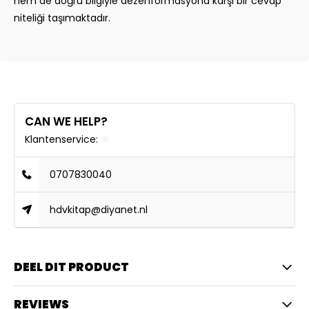
hem de doğru bilgiyle dezenformasyona karşı bir cevap
niteliği taşımaktadır.
CAN WE HELP?
Klantenservice:
0707830040
hdvkitap@diyanet.nl
DEEL DIT PRODUCT
REVIEWS