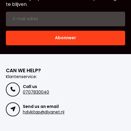
te blijven.
Abonneer
CAN WE HELP?
Klantenservice:
Call us
0707830040
Send us an email
hdvkitap@diyanet.nl