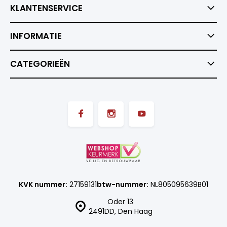
KLANTENSERVICE
INFORMATIE
CATEGORIEËN
KVK nummer:
27159131
btw-nummer:
NL805095639B01
Oder 13
2491DD, Den Haag