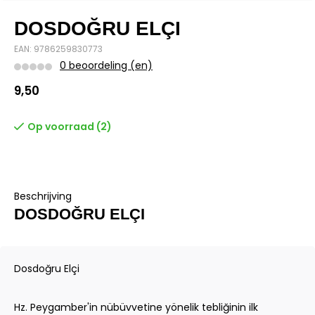
DOSDOĞRU ELÇI
EAN: 9786259830773
0 beoordeling (en)
9,50
Op voorraad (2)
Beschrijving
DOSDOĞRU ELÇI
Dosdoğru Elçi
Hz. Peygamber'in nübüvvetine yönelik tebliğinin ilk