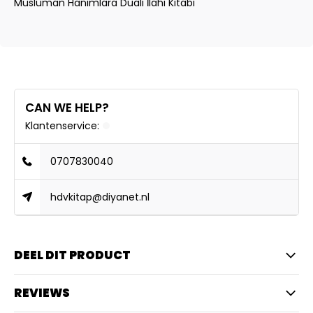
Müslüman Hanımlara Duali İlahi Kitabı
CAN WE HELP?
Klantenservice:
0707830040
hdvkitap@diyanet.nl
DEEL DIT PRODUCT
REVIEWS