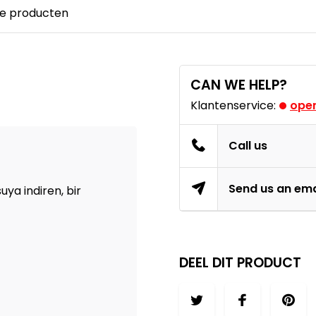
e producten
CAN WE HELP?
Klantenservice:
open
Call us
Send us an ema
suya indiren, bir
DEEL DIT PRODUCT