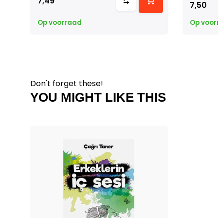
7,49
7,50
Op voorraad
Op voor
Don't forget these!
YOU MIGHT LIKE THIS