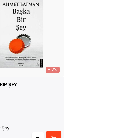
-12%
BIR ŞEY
r Şey