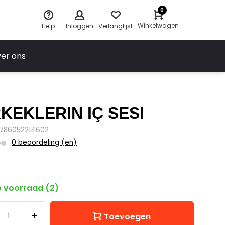
0
Winkelwagen
Help
Inloggen
Verlanglijst
er ons
KEKLERIN IÇ SESI
9786052214602
0 beoordeling (en)
 voorraad (2)
+
Toevoegen