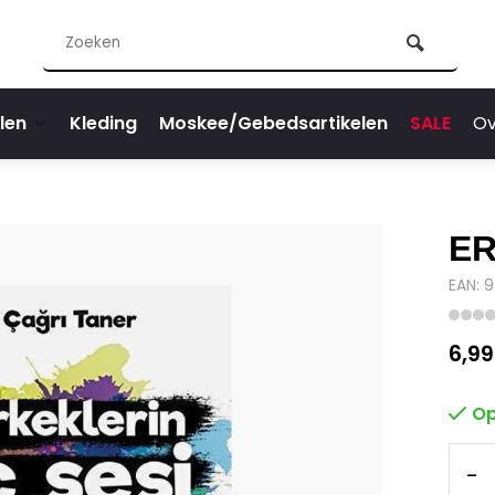
len
Kleding
Moskee/Gebedsartikelen
SALE
Ov
ER
EAN: 
6,99
Op
-