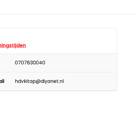
ingstijden
0707830040
il
hdvkitap@diyanet.nl