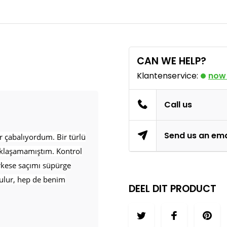
CAN WE HELP?
Klantenservice:
now
Call us
Send us an ema
r çabalıyordum. Bir türlü
aklaşamamıştım. Kontrol
rkese saçımı süpürge
ulur, hep de benim
DEEL DIT PRODUCT