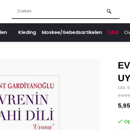
len
Kleding
Moskee/Gebedsartikelen
SALE
Ov
EV
UY
EAN: 
5,9
Op