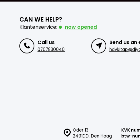
CAN WE HELP?
Klantenservice:
now opened
Call us
Send us an 
0707830040
hdvkitap@diya
Oder 13
KVK nu
2491DD, Den Haag
btw-nu