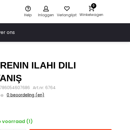
0
Winkelwagen
Help
Inloggen
Verlanglijst
er ons
RENIN ILAHI DILI
ANIŞ
9786054607686
Art.nr: 6764
0 beoordeling (en)
5
 voorraad (1)