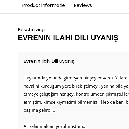
Product informatie
Reviews
Beschrijving
EVRENIN ILAHI DILI UYANIŞ
Evrenin Ilahi Dili Uyanış
Hayatımda yolunda gitmeyen bir şeyler vardı. Yıllardı
hayalini kurduğum yere bırak gelmeyi, yanına bile y
etmeye çalıştığım her şey, kontrolümden çıkmıştı.He
etmiştim, kimse kıymetimi bilmemişti. Hep de beni b
başıma gelirdi...
Arızalanmaktan yorulmuştum...