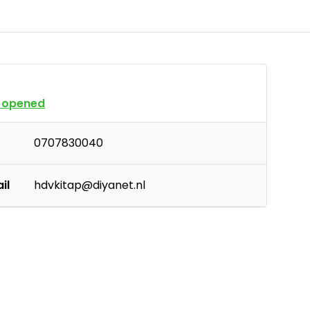
 opened
0707830040
il
hdvkitap@diyanet.nl