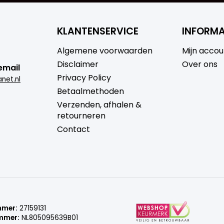
KLANTENSERVICE
INFORMA
Algemene voorwaarden
Mijn accou
Disclaimer
Over ons
email
Privacy Policy
net.nl
Betaalmethoden
Verzenden, afhalen &
retourneren
Contact
mmer:
27159131
mmer:
NL805095639B01