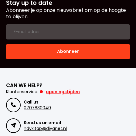
Stay up to date
Abonneer je op onze nieuwsbrief om op de hoogte
te blijven.
Abonneer
CAN WE HELP?
Klantenservice:
openingstijden
Call us
0707830040
Send us an email
hdvkitap@diyanet.nl