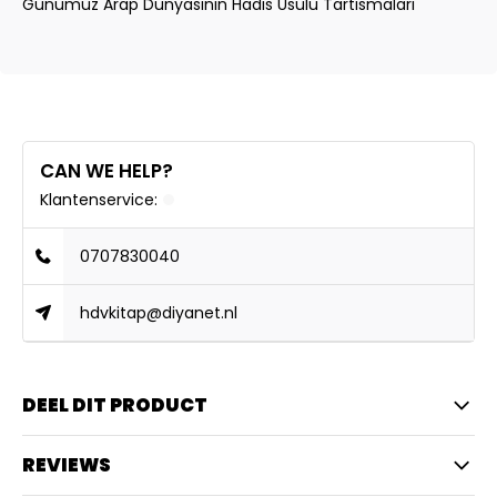
Günümüz Arap Dünyasinin Hadis Usulü Tartismalari
CAN WE HELP?
Klantenservice:
0707830040
hdvkitap@diyanet.nl
DEEL DIT PRODUCT
REVIEWS