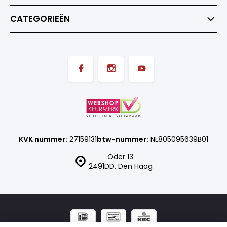
CATEGORIEËN
KVK nummer:
27159131
btw-nummer:
NL805095639B01
Oder 13
2491DD, Den Haag