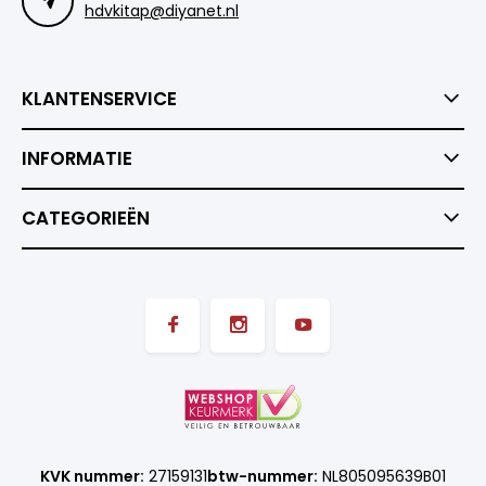
hdvkitap@diyanet.nl
KLANTENSERVICE
INFORMATIE
CATEGORIEËN
KVK nummer:
27159131
btw-nummer:
NL805095639B01