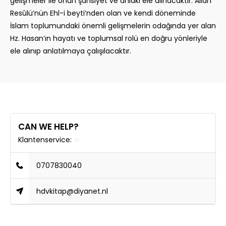
gelişmeler ile onun şahsiyet ve ahlakı ele alınacaktır. Allah
Resûlü’nün Ehl-i beyti’nden olan ve kendi döneminde
İslam toplumundaki önemli gelişmelerin odağında yer alan
Hz. Hasan’ın hayatı ve toplumsal rolü en doğru yönleriyle
ele alınıp anlatılmaya çalışılacaktır.
CAN WE HELP?
Klantenservice:
0707830040
hdvkitap@diyanet.nl