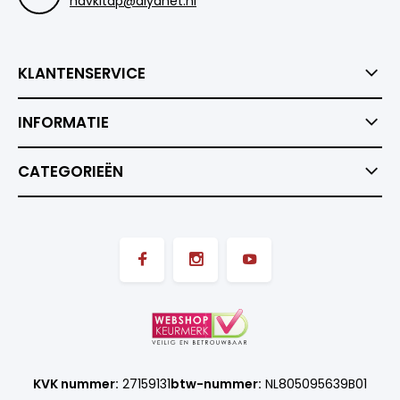
hdvkitap@diyanet.nl
KLANTENSERVICE
INFORMATIE
CATEGORIEËN
KVK nummer:
27159131
btw-nummer:
NL805095639B01