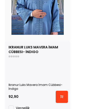
IKRANUR LUKS MAVERA İMAM
CÜBBESI- İNDIGO
Ikranur Luks Mavera İmam Cübbesi-
İndigo
92,90
Vergelijk