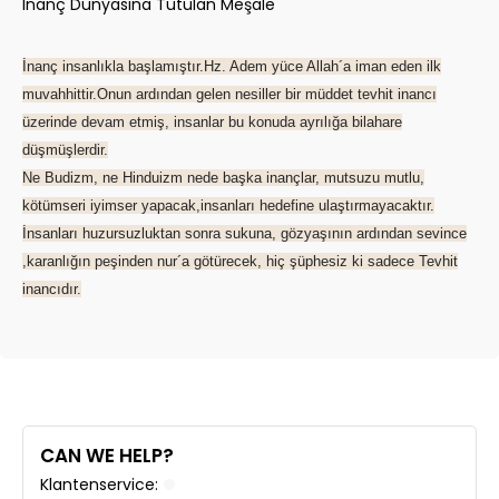
Inanç Dünyasına Tutulan Meşale
İnanç insanlıkla başlamıştır.Hz. Adem yüce Allah´a iman eden ilk
muvahhittir.Onun ardından gelen nesiller bir müddet tevhit inancı
üzerinde devam etmiş, insanlar bu konuda ayrılığa bilahare
düşmüşlerdir.
Ne Budizm, ne Hinduizm nede başka inançlar, mutsuzu mutlu,
kötümseri iyimser yapacak,insanları hedefine ulaştırmayacaktır.
İnsanları huzursuzluktan sonra sukuna, gözyaşının ardından sevince
,karanlığın peşinden nur´a götürecek, hiç şüphesiz ki sadece Tevhit
inancıdır.
CAN WE HELP?
Klantenservice: