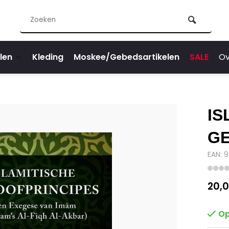
len
Kleding
Moskee/Gebedsartikelen
SALE
Ov
IS
GE
EAN: 
20,
Op