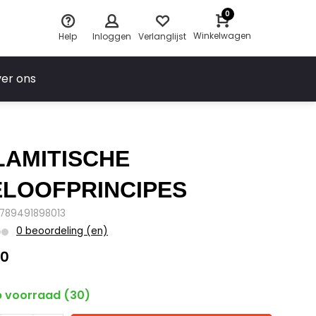
0
Winkelwagen
Help
Inloggen
Verlanglijst
er ons
LAMITISCHE
LOOFPRINCIPES
9789491898013
0 beoordeling (en)
00
 voorraad (30)