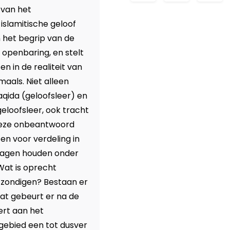
 van het
islamitische geloof
n het begrip van de
openbaring, en stelt
en in de realiteit van
maals. Niet alleen
aqida (geloofsleer) en
eloofsleer, ook tracht
 deze onbeantwoord
 en voor verdeling in
ragen houden onder
 Wat is oprecht
e zondigen? Bestaan er
at gebeurt er na de
ert aan het
gebied een tot dusver