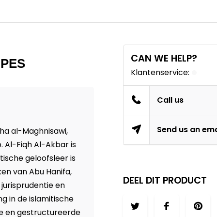
CAN WE HELP?
IPES
Klantenservice:
Call us
Send us an ema
aha al-Maghnisawi,
 Al-Fiqh Al-Akbar is
tische geloofsleer is
en van Abu Hanifa,
DEEL DIT PRODUCT
jurisprudentie en
g in de islamitische
e en gestructureerde