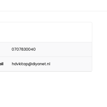
0707830040
il
hdvkitap@diyanet.nl