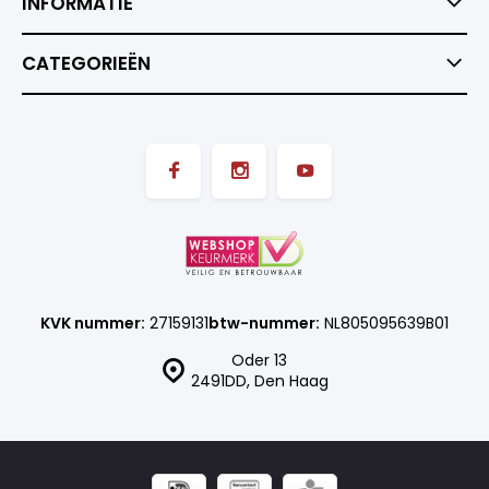
INFORMATIE
CATEGORIEËN
KVK nummer:
27159131
btw-nummer:
NL805095639B01
Oder 13
2491DD, Den Haag