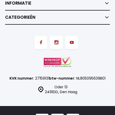
INFORMATIE
CATEGORIEËN
KVK nummer:
27159131
btw-nummer:
NL805095639B01
Oder 13
2491DD, Den Haag