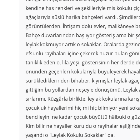
kendine has renkleri ve şekilleriyle mis kokulu çiç
ağaçlarıyla süslü harika bahçeleri vardı. Şimdile
görüntülerden. İhtişam dolu evler, malikâneye be
Bahçe duvarlarından başlıyor gösteriş ama bir şey
leylak kokmuyor artık o sokaklar. Oralarda gezin
efsunlu rayihaları içine çekerek huzur bulan gönül
tanıklık eden o, lila-yeşil gösterisinin her derde
önünden geçenleri kokularıyla büyüleyerek haya
sürüklediklerinden bihaber, kıymışlar leylak ağaç
gittiğim bu yollardan neşeyle dönüşümü, Leylak a
sırlarımı, Rüzgârla birlikte, leylak kokularına kar
çocukluk hayallerimi hiç mi hiç bilmiyor yeni sokak
bencileyin, ne kadar çocuk büyüttü hâlbuki o güz
Kim bilir ne hayaller kuruldu o rayihalar eşliğinde
yaşandı o "Leylak Kokulu Sokaklar" da.