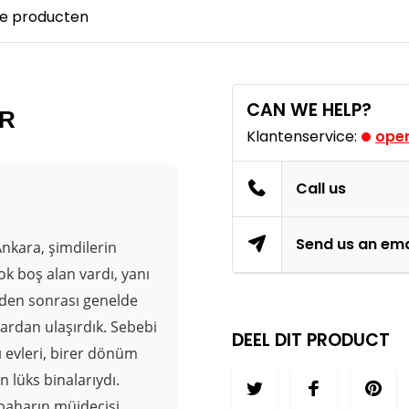
e producten
CAN WE HELP?
ER
Klantenservice:
open
Call us
Send us an ema
Ankara, şimdilerin
k boş alan vardı, yanı
eden sonrası genelde
ardan ulaşırdık. Sebebi
DEEL DIT PRODUCT
ı evleri, birer dönüm
n lüks binalarıydı.
 baharın müjdecisi,