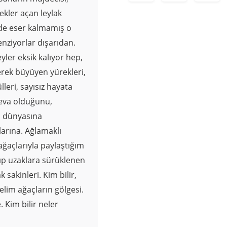
ekler açan leylak
rde eser kalmamış o
nziyorlar dışarıdan.
ler eksik kalıyor hep,
erek büyüyen yürekleri,
leri, sayısız hayata
 deva olduğunu,
l dünyasına
larına. Ağlamaklı
ğaçlarıyla paylaştığım
ışıp uzaklara sürüklenen
 sakinleri. Kim bilir,
elim ağaçların gölgesi.
. Kim bilir neler