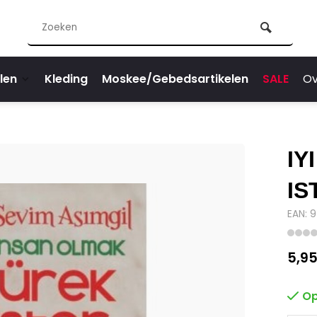
len
Kleding
Moskee/Gebedsartikelen
SALE
Ov
IY
IS
EAN: 
5,9
Op