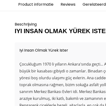
Product informatie
Reviews
Gerelateerd
Beschrijving
IYI INSAN OLMAK YÜREK IST
Iyi Insan Olmak Yürek Ister
Çocukluğum 1970 li yılların Ankara'sında geçti... 
büyük bir kasabası gibiydi o zamanlar. Binadan ço
yöresi boş olurdu ulaşımı güç evlerin. Ana cadd
toprak olmasına rağmen, bizim sokağa asfalt yoll
sanırım Merkez Bankası Evleri idi. Merkez Bankas
araziye kurulmuş, iki katlı, bakımlı ve zamanının e
Rengarenk çiçeklerle bezeli, ağaçlarla, en çok da