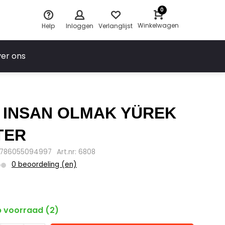
0
Winkelwagen
Help
Inloggen
Verlanglijst
er ons
I INSAN OLMAK YÜREK
TER
9786055094997
Art.nr: 6808
0 beoordeling (en)
5
 voorraad (2)