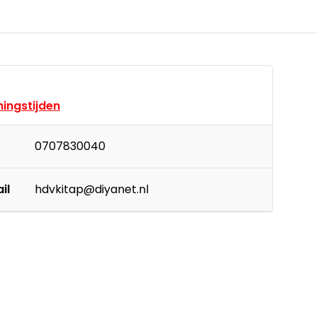
ingstijden
0707830040
il
hdvkitap@diyanet.nl