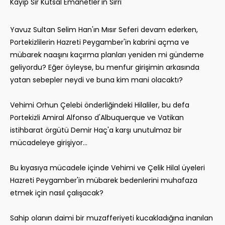
Kayıp Sır Kutsal Emanetler'in Sırrı
Yavuz Sultan Selim Han'ın Mısır Seferi devam ederken,
Portekizlilerin Hazreti Peygamber'in kabrini açma ve
mübarek naaşını kaçırma planları yeniden mi gündeme
geliyordu? Eğer öyleyse, bu menfur girişimin arkasında
yatan sebepler neydi ve buna kim mani olacaktı?
Vehimi Orhun Çelebi önderliğindeki Hilaliler, bu defa
Portekizli Amiral Alfonso d'Albuquerque ve Vatikan
istihbarat örgütü Demir Haç'a karşı unutulmaz bir
mücadeleye girişiyor...
Bu kıyasıya mücadele içinde Vehimi ve Çelik Hilal üyeleri
Hazreti Peygamber'in mübarek bedenlerini muhafaza
etmek için nasıl çalışacak?
Sahip olanın daimi bir muzafferiyeti kucakladığına inanılan