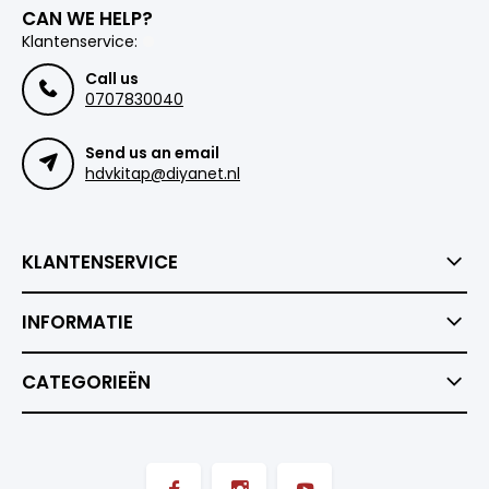
CAN WE HELP?
Klantenservice:
Call us
0707830040
Send us an email
hdvkitap@diyanet.nl
KLANTENSERVICE
INFORMATIE
CATEGORIEËN