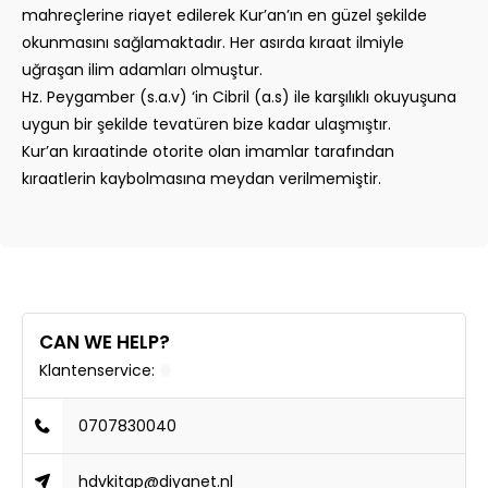
mahreçlerine riayet edilerek Kur’an’ın en güzel şekilde
okunmasını sağlamaktadır. Her asırda kıraat ilmiyle
uğraşan ilim adamları olmuştur.
Hz. Peygamber (s.a.v) ‘in Cibril (a.s) ile karşılıklı okuyuşuna
uygun bir şekilde tevatüren bize kadar ulaşmıştır.
Kur’an kıraatinde otorite olan imamlar tarafından
kıraatlerin kaybolmasına meydan verilmemiştir.
CAN WE HELP?
Klantenservice:
0707830040
hdvkitap@diyanet.nl