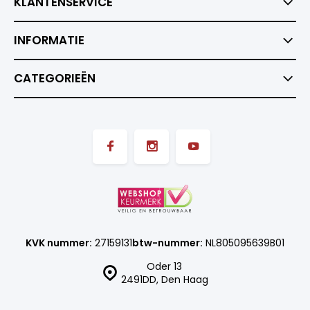
KLANTENSERVICE
INFORMATIE
CATEGORIEËN
KVK nummer:
27159131
btw-nummer:
NL805095639B01
Oder 13
2491DD, Den Haag