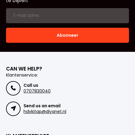
te blijven.
Abonneer
CAN WE HELP?
Klantenservice:
Call us
0707830040
Send us an email
hdvkitap@diyanet.nl