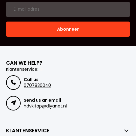
Abonneer
CAN WE HELP?
Klantenservice:
Call us
0707830040
Send us an email
hdvkitap@diyanet.nl
KLANTENSERVICE