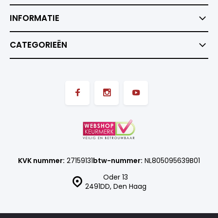
INFORMATIE
CATEGORIEËN
KVK nummer:
27159131
btw-nummer:
NL805095639B01
Oder 13
2491DD, Den Haag