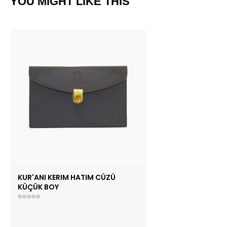
YOU MIGHT LIKE THIS
KUR'ANI KERIM HATIM CÜZÜ
KÜÇÜK BOY