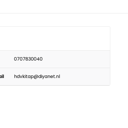
0707830040
il
hdvkitap@diyanet.nl