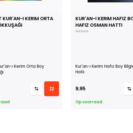
 KUR'AN-I KERIM ORTA
KUR'AN-I KERIM HAFIZ B
ÖKKUŞAĞI
HAFIZ OSMAN HATTI
ur'an-ı Kerim Orta Boy
Kur'an-ı Kerim Hafız Boy Bilg
ğı
Hatlı
9,95
raad
Op voorraad