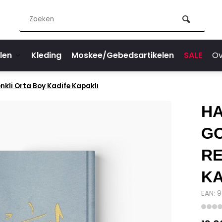
len
Kleding
Moskee/Gebedsartikelen
SALE
Ov
nkli Orta Boy Kadife Kapaklı
HA
GO
RE
KA
EAN: 