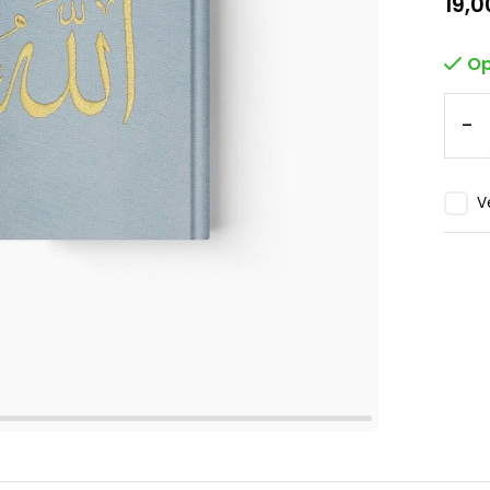
19,0
Op
-
V