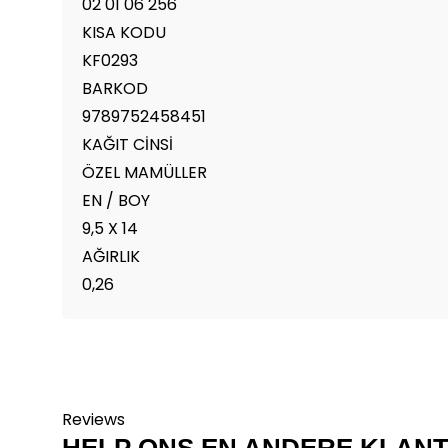
02 01 06 256
KISA KODU
KF0293
BARKOD
9789752458451
KAĞIT CİNSİ
ÖZEL MAMÜLLER
EN / BOY
9,5 X 14
AĞIRLIK
0,26
Reviews