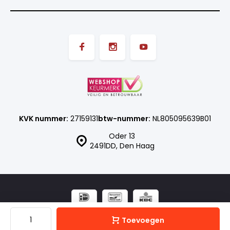
KVK nummer:
27159131
btw-nummer:
NL805095639B01
Oder 13
2491DD, Den Haag
© ISN SHOP
- Theme made by
Webdinge.nl
Sitemap
Toevoegen