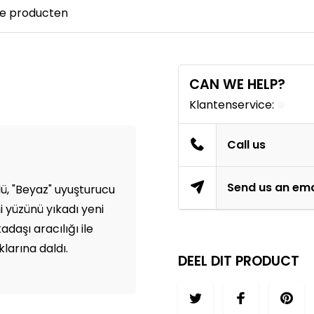
e producten
CAN WE HELP?
Klantenservice:
Call us
Send us an ema
dü, "Beyaz" uyuşturucu
i yüzünü yıkadı yeni
adaşı aracılığı ile
klarına daldı.
DEEL DIT PRODUCT