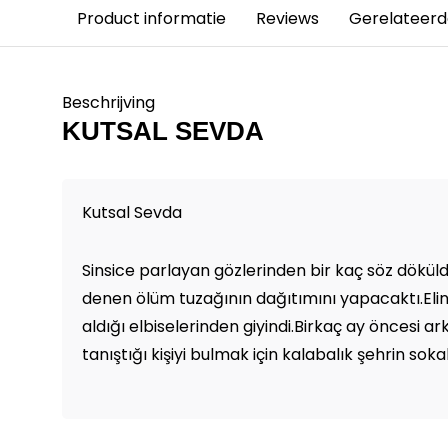
Product informatie
Reviews
Gerelateerd
Beschrijving
KUTSAL SEVDA
Kutsal Sevda
Sinsice parlayan gözlerinden bir kaç söz dökül
denen ölüm tuzağının dağıtımını yapacaktı.Elin
aldığı elbiselerinden giyindi.Birkaç ay öncesi ark
tanıştığı kişiyi bulmak için kalabalık şehrin soka