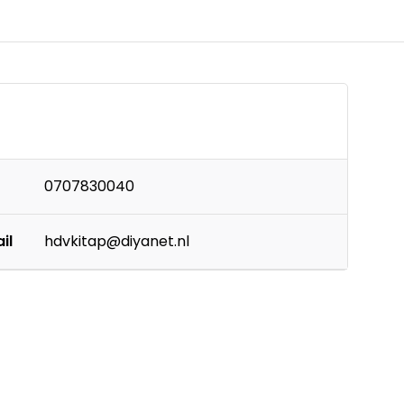
0707830040
il
hdvkitap@diyanet.nl