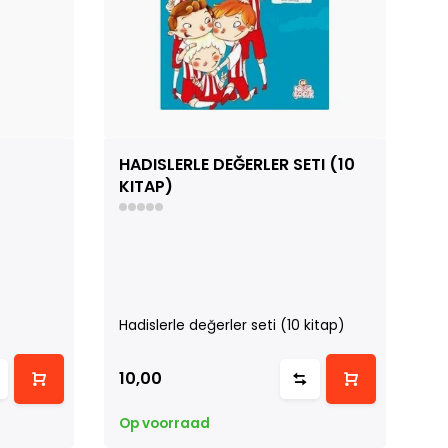
HADISLERLE DEĞERLER SETI (10
AL
KITAP)
Al
Hadislerle değerler seti (10 kitap)
10,00
8
Op voorraad
Op