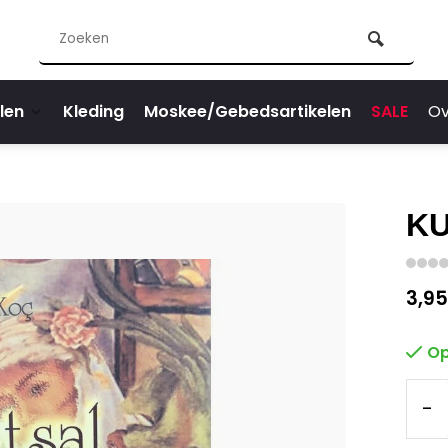
len
Kleding
Moskee/Gebedsartikelen
SALE
Ov
KU
3,95
Op
-