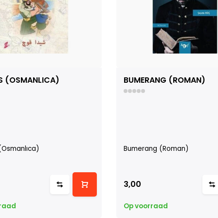
EIS (OSMANLICA)
BUMERANG (ROMAN)
s (Osmanlıca)
Bumerang (Roman)
3,00
raad
Op voorraad