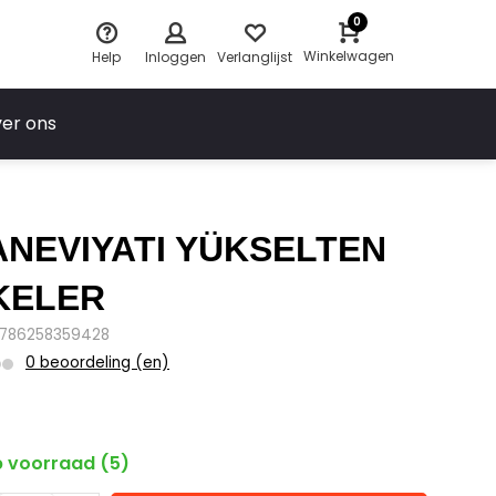
0
Winkelwagen
Help
Inloggen
Verlanglijst
er ons
NEVIYATI YÜKSELTEN
KELER
9786258359428
0 beoordeling (en)
 voorraad (5)