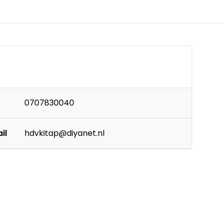
0707830040
il
hdvkitap@diyanet.nl