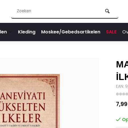
len
Kleding
Moskee/Gebedsartikelen
SALE
Ov
MA
İL
EAN: 
7,99
Op