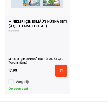
MINIKLER İÇIN ESMÂÜ'L HÜSNÂ SETI
(3 ÇIFT TARAFLI KITAP)
Minikler İçin Esmâü'l Hüsnâ Seti (3 Çift
Taraflı Kitap)
17,99
Vergelijk
Op voorraad