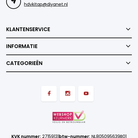
hdvkitap@diyanet.nl
KLANTENSERVICE
INFORMATIE
CATEGORIEËN
KVK nummer:
27159131
btw-nummer:
NL805095639B01