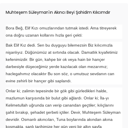
Muhteşem Süleyman'ın Akıncı Beyi Şahidim Kılıcımdır
Bora Beğ, Elif Kızı omuzlarından tutmak istedi. Ama titreyerek
ona doğru uzanan kollarını hızla geri çekti:
Bak Elif Kız dedi. Sen bu duyguyu bilemezsin Biz kılıcımızla
nişanlıyız. Düğünümüz at sırtında olacak. Damatlık kıyafetimiz
kefenimizdir. Bir gün, kahpe bir ok veya hain bir hançer
darbesiyle düşeceğimiz yerde kazılacak olan mezarımız;
haclegahımız olacaktır Bu son söz, o umutsuz sevdanın can
evine zehirli bir hançer gibi saplandı.
Onlar ki; zalimin tepesinde bir gök gibi gürledikleri halde,
mazlumun karşısında bir bulut gibi ağlardı. Onlar ki; İla-yı
Kelimetullah uğrunda can verip canandan geçtiler; kılıçlarını
şahit bırakıp, şehadet şerbeti içtiler. Devir, Muhteşem Süleyman
devridir. Osmanlı akıncıları, Tuna boylarında akından akına
koşmakta, şanlı tarihimize her gün yeni bir altın sayfa