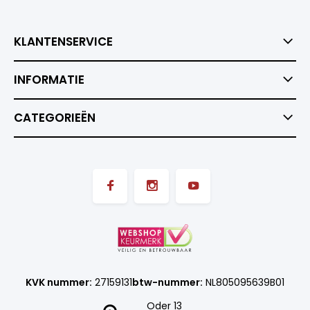
KLANTENSERVICE
INFORMATIE
CATEGORIEËN
KVK nummer:
27159131
btw-nummer:
NL805095639B01
Oder 13