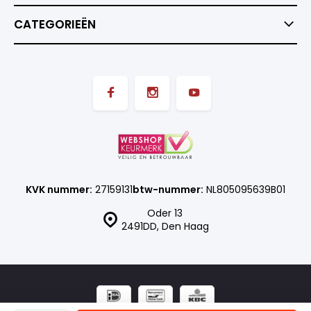
CATEGORIEËN
KVK nummer:
27159131
btw-nummer:
NL805095639B01
Oder 13
2491DD, Den Haag