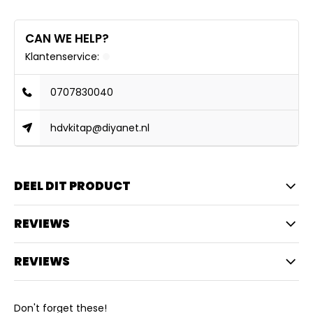
CAN WE HELP?
Klantenservice:
0707830040
hdvkitap@diyanet.nl
DEEL DIT PRODUCT
REVIEWS
REVIEWS
Don't forget these!