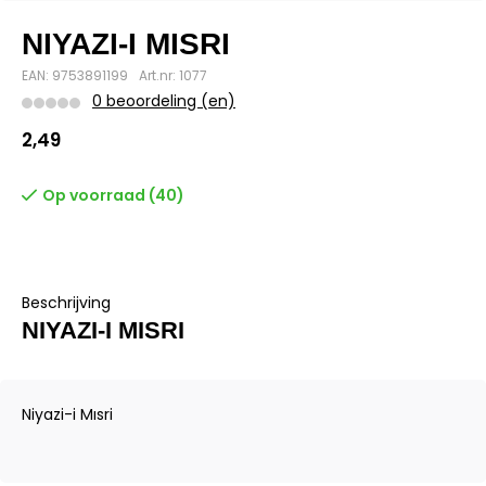
NIYAZI-I MISRI
EAN: 9753891199
Art.nr: 1077
0 beoordeling (en)
2,49
Op voorraad (40)
Beschrijving
NIYAZI-I MISRI
Niyazi-i Mısri