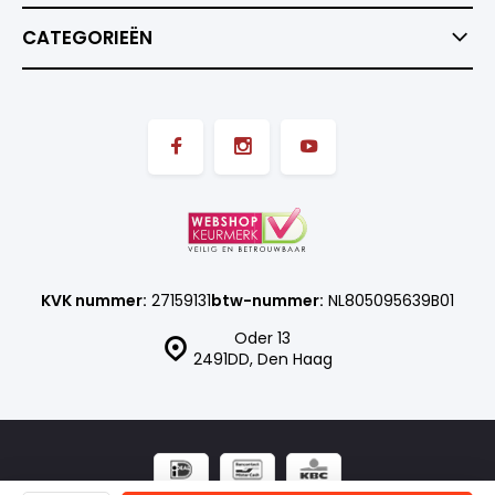
CATEGORIEËN
KVK nummer:
27159131
btw-nummer:
NL805095639B01
Oder 13
2491DD, Den Haag