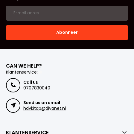
Abonneer
CAN WE HELP?
Klantenservice:
Call us
0707830040
Send us an email
hdvkitap@diyanet.nl
KLANTENSERVICE