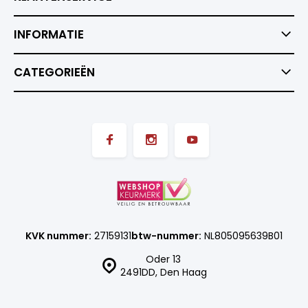
INFORMATIE
CATEGORIEËN
KVK nummer:
27159131
btw-nummer:
NL805095639B01
Oder 13
2491DD, Den Haag