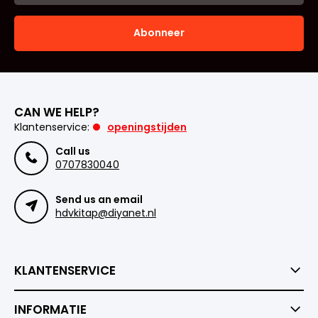
Abonneer
CAN WE HELP?
Klantenservice:
openingstijden
Call us
0707830040
Send us an email
hdvkitap@diyanet.nl
KLANTENSERVICE
INFORMATIE