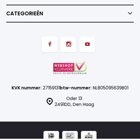
CATEGORIEËN
KVK nummer:
27159131
btw-nummer:
NL805095639B01
Oder 13
2491DD, Den Haag