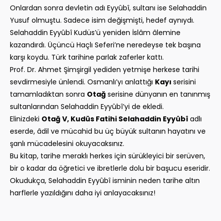
Onlardan sonra devletin adı Eyyûbî, sultanı ise Selahaddin
Yusuf olmuştu. Sadece isim değişmişti, hedef aynıydı.
Selahaddin Eyyûbî Kudüs’ü yeniden İslâm âlemine
kazandırdı. Üçüncü Haçlı Seferi’ne neredeyse tek başına
karşı koydu. Türk tarihine parlak zaferler kattı.
Prof. Dr. Ahmet Şimşirgil yediden yetmişe herkese tarihi
sevdirmesiyle ünlendi. Osmanlı’yı anlattığı
Kayı
serisini
tamamladıktan sonra
Otağ
serisine dünyanın en tanınmış
sultanlarından Selahaddin Eyyûbî’yi de ekledi.
Elinizdeki
Otağ V, Kudüs Fatihi Selahaddin Eyyûbî
adlı
eserde, âdil ve mücahid bu üç büyük sultanın hayatını ve
şanlı mücadelesini okuyacaksınız.
Bu kitap, tarihe meraklı herkes için sürükleyici bir serüven,
bir o kadar da öğretici ve ibretlerle dolu bir başucu eseridir.
Okudukça, Selahaddin Eyyûbî isminin neden tarihe altın
harflerle yazıldığını daha iyi anlayacaksınız!