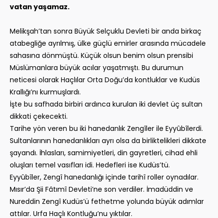
vatan yaşamaz.
Melikşah’tan sonra Büyük Selçuklu Devleti bir anda birkaç
atabegliğe ayrılmış, ülke güçlü emirler arasında mücadele
sahasına dönmüştü. Küçük olsun benim olsun prensibi
Müslümanlara büyük acılar yaşatmıştı. Bu durumun
neticesi olarak Haçlılar Orta Doğu’da kontluklar ve Kudüs
Krallığı’nı kurmuşlardı.
İşte bu safhada birbiri ardınca kurulan iki devlet üç sultan
dikkati çekecekti.
Tarihe yön veren bu iki hanedanlık Zengîler ile Eyyûbîlerdi.
Sultanlarının hanedanlıkları ayrı olsa da birliktelikleri dikkate
şayandı. İhlasları, samimiyetleri, din gayretleri, cihad ehli
oluşları temel vasıfları idi. Hedefleri ise Kudüs’tü.
Eyyûbîler, Zengî hanedanlığı içinde tarihî roller oynadılar.
Mısır’da Şii Fâtımî Devleti’ne son verdiler. İmadüddin ve
Nureddin Zengî Kudüs’ü fethetme yolunda büyük adımlar
attılar. Urfa Haçlı Kontluğu’nu yıktılar.