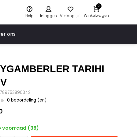
0
Winkelwagen
Help
Inloggen
Verlanglijst
er ons
YGAMBERLER TARIHI
DV
9789753890342
0 beoordeling (en)
0
 voorraad (38)