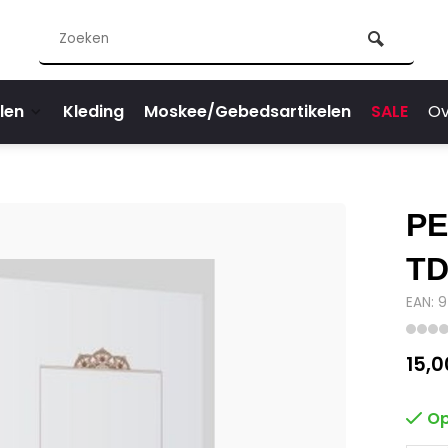
len
Kleding
Moskee/Gebedsartikelen
SALE
Ov
PE
T
EAN: 
15,0
Op