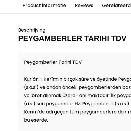
Product informatie
Reviews
Gerelateerd
Beschrijving
PEYGAMBERLER TARIHI TDV
Peygamberler Tarihi TDV
Kur’ân-ı Kerîm’in birçok sûre ve âyetinde Pe
(s.a.s.) ve ondan önceki peygamberlerden bazıl
ve ibret alınmak üzere- anılmaktadır. İlk pe
(a.s.) son peygamber Hz. Peygamber’e (s.a.s.) 
Kerîm’de adı geçen tüm peygamberlere dair me
bu eserde.