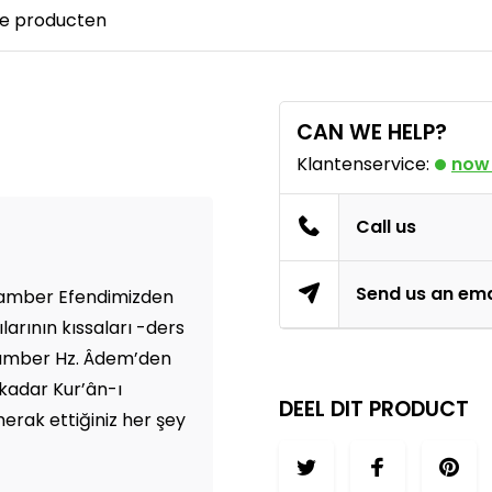
e producten
CAN WE HELP?
Klantenservice:
now
Call us
Send us an ema
ygamber Efendimizden
arının kıssaları -ders
ygamber Hz. Âdem’den
kadar Kur’ân-ı
DEEL DIT PRODUCT
rak ettiğiniz her şey