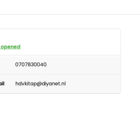
 opened
0707830040
il
hdvkitap@diyanet.nl