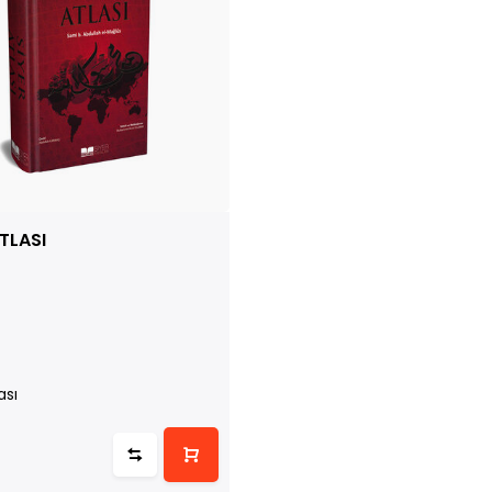
TLASI
ası