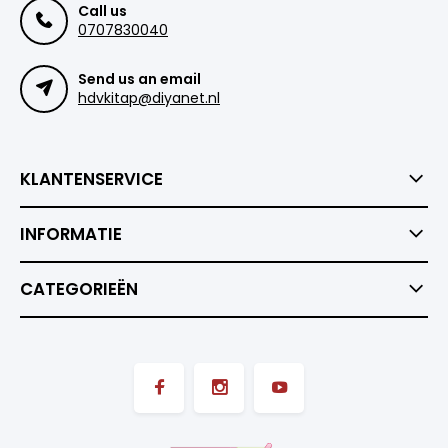
Call us
0707830040
Send us an email
hdvkitap@diyanet.nl
KLANTENSERVICE
INFORMATIE
CATEGORIEËN