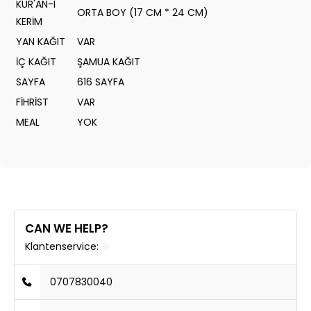
KUR'AN-I
ORTA BOY (17 CM * 24 CM)
KERİM
YAN KAĞIT
VAR
İÇ KAĞIT
ŞAMUA KAĞIT
SAYFA
616 SAYFA
FİHRİST
VAR
MEAL
YOK
CAN WE HELP?
Klantenservice:
0707830040