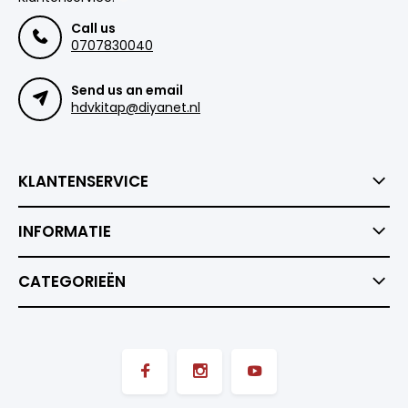
Call us
0707830040
Send us an email
hdvkitap@diyanet.nl
KLANTENSERVICE
INFORMATIE
CATEGORIEËN