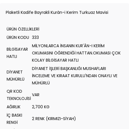
Plaketli Kadife Bayrakli Kuràn-i Kerim Turkuaz Mavisi
ÜRÜN ÖZELLİKLERİ
ÜRÜN KODU
333
MİLYONLARCA İNSANIN KUR'ÂN-I KERİM
BİLGİSAYAR
OKUMASINI ÖĞRENDİĞİ HATTAN.OKUMASI ÇOK
HATLI
KOLAY BİLGİSAYAR HATLI
DİYANET İŞLERİ BAŞKANLIĞI MUSHAFLARI
DİYANET
İNCELEME VE KIRAAT KURULU'NDAN ONAYLI VE
MÜHÜRLÜ
MÜHÜRLÜ
QR KOD
VAR
TEKNOLOJİSİ
AĞIRLIK
2,700 KG
İÇ BASKI
2 RENK (KIRMIZI-SİYAH)
RENGİ