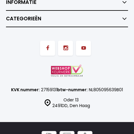
INFORMATIE
CATEGORIEËN
KVK nummer:
27159131
btw-nummer:
NL805095639B01
Oder 13
2491DD, Den Haag