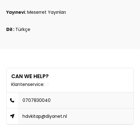
Yayınevi:
Meserret Yayınları
Dil :
Türkçe
CAN WE HELP?
Klantenservice:
0707830040
hdvkitap@diyanet.nl