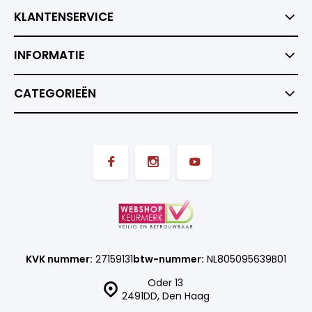
KLANTENSERVICE
INFORMATIE
CATEGORIEËN
KVK nummer:
27159131
btw-nummer:
NL805095639B01
Oder 13
2491DD, Den Haag