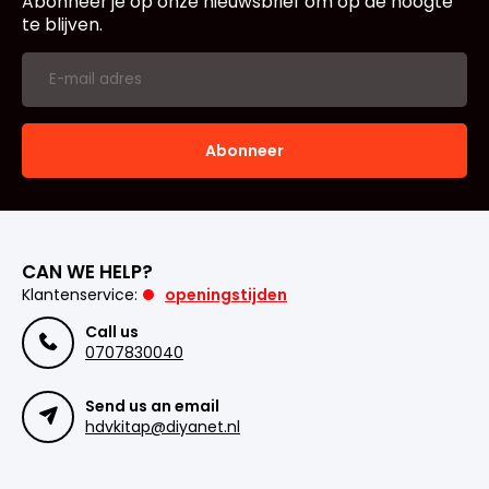
Abonneer je op onze nieuwsbrief om op de hoogte
te blijven.
Abonneer
CAN WE HELP?
Klantenservice:
openingstijden
Call us
0707830040
Send us an email
hdvkitap@diyanet.nl