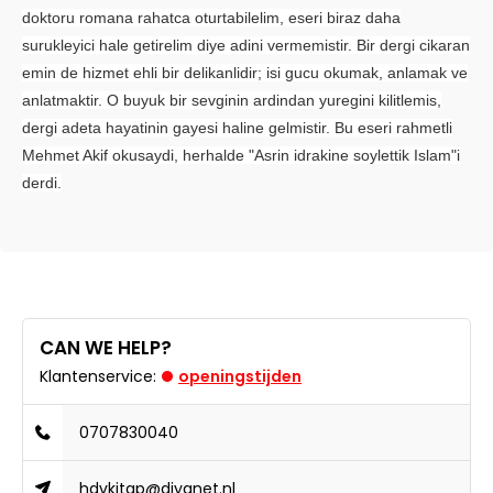
doktoru romana rahatca oturtabilelim, eseri biraz daha
surukleyici hale getirelim diye adini vermemistir. Bir dergi cikaran
emin de hizmet ehli bir delikanlidir; isi gucu okumak, anlamak ve
anlatmaktir. O buyuk bir sevginin ardindan yuregini kilitlemis,
dergi adeta hayatinin gayesi haline gelmistir. Bu eseri rahmetli
Mehmet Akif okusaydi, herhalde "Asrin idrakine soylettik Islam"i
derdi.
CAN WE HELP?
Klantenservice:
openingstijden
0707830040
hdvkitap@diyanet.nl