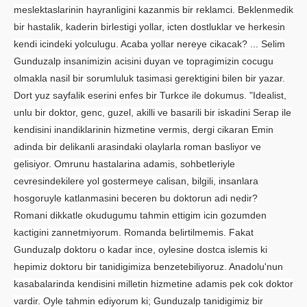
meslektaslarinin hayranligini kazanmis bir reklamci. Beklenmedik
bir hastalik, kaderin birlestigi yollar, icten dostluklar ve herkesin
kendi icindeki yolculugu. Acaba yollar nereye cikacak? ... Selim
Gunduzalp insanimizin acisini duyan ve topragimizin cocugu
olmakla nasil bir sorumluluk tasimasi gerektigini bilen bir yazar.
Dort yuz sayfalik eserini enfes bir Turkce ile dokumus. "Idealist,
unlu bir doktor, genc, guzel, akilli ve basarili bir iskadini Serap ile
kendisini inandiklarinin hizmetine vermis, dergi cikaran Emin
adinda bir delikanli arasindaki olaylarla roman basliyor ve
gelisiyor. Omrunu hastalarina adamis, sohbetleriyle
cevresindekilere yol gostermeye calisan, bilgili, insanlara
hosgoruyle katlanmasini beceren bu doktorun adi nedir?
Romani dikkatle okudugumu tahmin ettigim icin gozumden
kactigini zannetmiyorum. Romanda belirtilmemis. Fakat
Gunduzalp doktoru o kadar ince, oylesine dostca islemis ki
hepimiz doktoru bir tanidigimiza benzetebiliyoruz. Anadolu'nun
kasabalarinda kendisini milletin hizmetine adamis pek cok doktor
vardir. Oyle tahmin ediyorum ki; Gunduzalp tanidigimiz bir