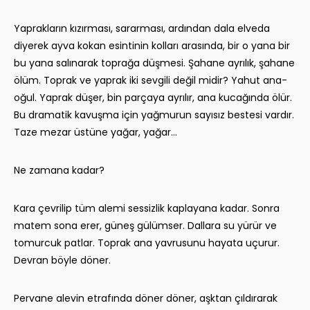
Yaprakların kızırması, sararması, ardından dala elveda
diyerek ayva kokan esintinin kolları arasında, bir o yana bir
bu yana salınarak toprağa düşmesi. Şahane ayrılık, şahane
ölüm. Toprak ve yaprak iki sevgili değil midir? Yahut ana-
oğul. Yaprak düşer, bin parçaya ayrılır, ana kucağında ölür.
Bu dramatik kavuşma için yağmurun sayısız bestesi vardır.
Taze mezar üstüne yağar, yağar...
Ne zamana kadar?
Kara çevrilip tüm alemi sessizlik kaplayana kadar. Sonra
matem sona erer, güneş gülümser. Dallara su yürür ve
tomurcuk patlar. Toprak ana yavrusunu hayata uçurur.
Devran böyle döner.
Pervane alevin etrafında döner döner, aşktan çıldırarak