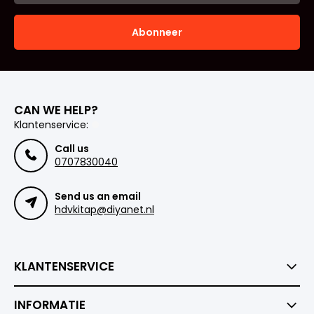
Abonneer
CAN WE HELP?
Klantenservice:
Call us
0707830040
Send us an email
hdvkitap@diyanet.nl
KLANTENSERVICE
INFORMATIE