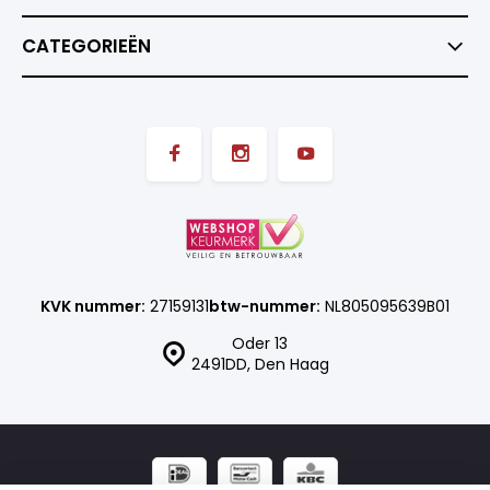
CATEGORIEËN
KVK nummer:
27159131
btw-nummer:
NL805095639B01
Oder 13
2491DD, Den Haag