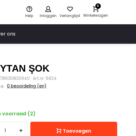
0
Winkelwagen
Help
Inloggen
Verlanglijst
er ons
YTAN ŞOK
9786051830940
Art.nr: 6924
0 beoordeling (en)
 voorraad (2)
+
Toevoegen