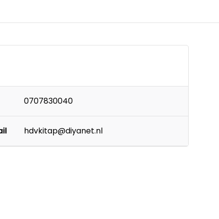
0707830040
il
hdvkitap@diyanet.nl