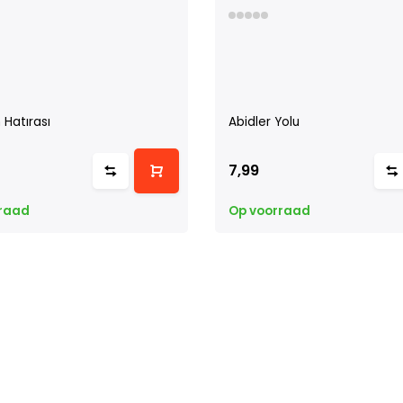
 Hatırası
Abidler Yolu
7,99
raad
Op voorraad