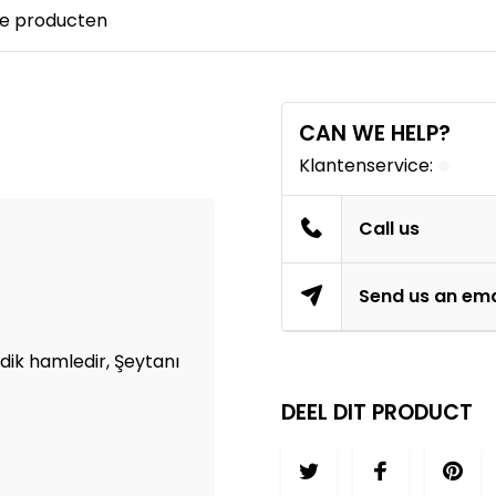
e producten
CAN WE HELP?
Klantenservice:
Call us
Send us an ema
ik hamledir, Şeytanı
DEEL DIT PRODUCT