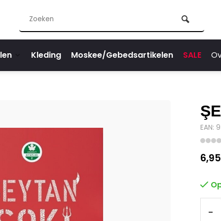
len
Kleding
Moskee/Gebedsartikelen
SALE
Ov
ŞE
EAN: 
6,95
Op
-