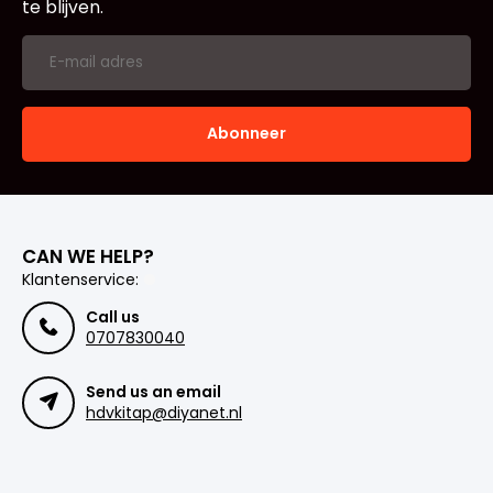
te blijven.
Abonneer
CAN WE HELP?
Klantenservice:
Call us
0707830040
Send us an email
hdvkitap@diyanet.nl