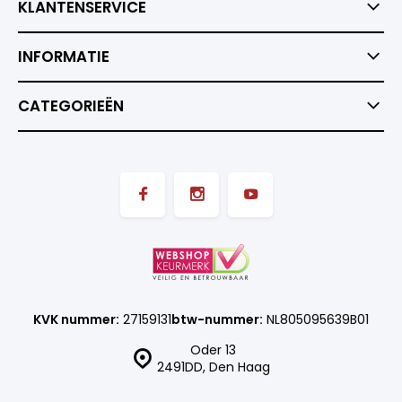
KLANTENSERVICE
INFORMATIE
CATEGORIEËN
KVK nummer:
27159131
btw-nummer:
NL805095639B01
Oder 13
2491DD, Den Haag