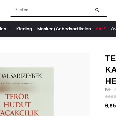
len
Kleding
Moskee/Gebedsartikelen
SALE
Ov
T
KA
H
EAN: 
6,95