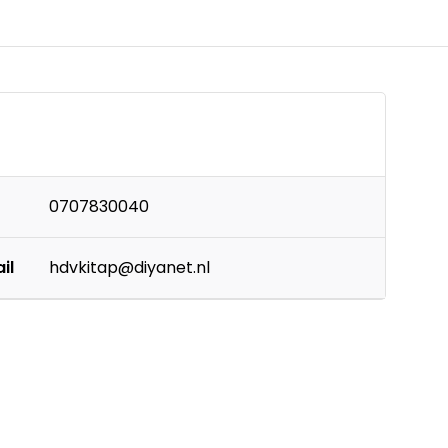
0707830040
il
hdvkitap@diyanet.nl