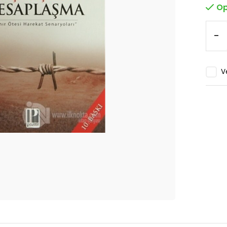
Op
-
V