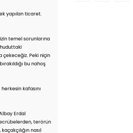
rek yapılan ticaret.
izin temel sorunlarına
 huduttaki
da çekeceğiz. Peki niçin
bırakıldığı bu nahoş
 herkesin kafasını
 Albay Erdal
tecrübelerden, terörün
 kaçakçılığın nasıl