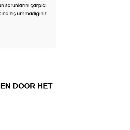
an sorunlarını çarpıcı
asına hiç ummadığınız
TEN DOOR HET