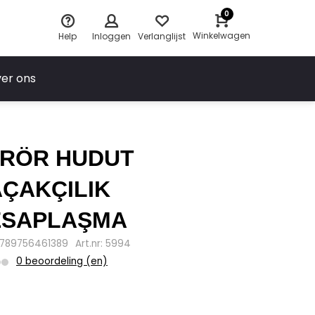
0
Winkelwagen
Help
Inloggen
Verlanglijst
er ons
ERÖR HUDUT
ÇAKÇILIK
ESAPLAŞMA
9789756461389
Art.nr: 5994
0 beoordeling (en)