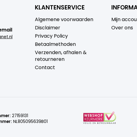
KLANTENSERVICE
INFORMA
Algemene voorwaarden
Mijn accou
Disclaimer
Over ons
email
Privacy Policy
net.nl
Betaalmethoden
Verzenden, afhalen &
retourneren
Contact
mmer:
27159131
mmer:
NL805095639B01