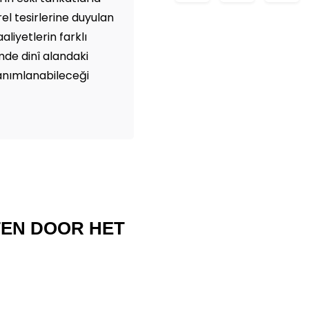
ürel tesirlerine duyulan
aliyetlerin farklı
de dinî alandaki
 tanımlanabileceği
TEN DOOR HET