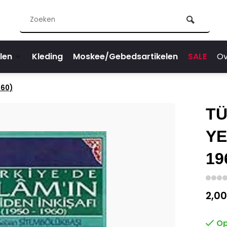
len
Kleding
Moskee/Gebedsartikelen
SALE
Ov
960)
TÜ
YE
19
2,00
Op