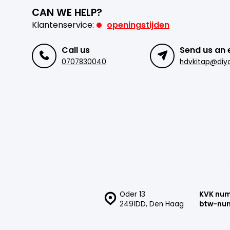
CAN WE HELP?
Klantenservice:
openingstijden
Call us
Send us an 
0707830040
hdvkitap@diya
Oder 13
KVK nu
2491DD, Den Haag
btw-nu