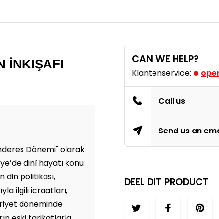
CAN WE HELP?
N İNKIŞAFI
Klantenservice:
open
Call us
Send us an ema
enderes Dönemi" olarak
iye’de dinî hayatı konu
 din politikası,
DEEL DIT PRODUCT
a ilgili icraatları,
huriyet döneminde
ın eski tarikatlarla