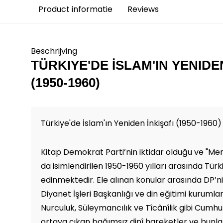
Product informatie
Reviews
Beschrijving
TÜRKIYE'DE İSLAM'IN YENIDE
(1950-1960)
Türkiye'de İslam'ın Yeniden İnkişafı (1950-1960)
Kitap Demokrat Parti’nin iktidar olduğu ve "M
da isimlendirilen 1950-1960 yılları arasında Türk
edinmektedir. Ele alınan konular arasında DP’nin
Diyanet İşleri Başkanlığı ve din eğitimi kurumlarıyl
Nurculuk, Süleymancılık ve Tîcânîlik gibi Cum
ortaya çıkan bağımsız dinî hareketler ve bunlar