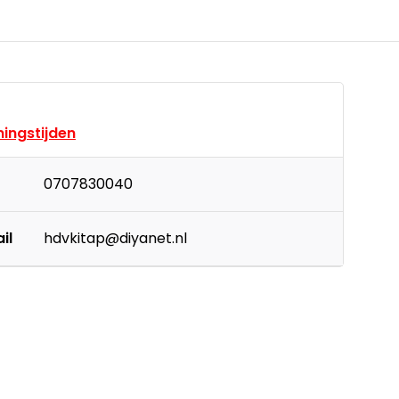
ingstijden
0707830040
il
hdvkitap@diyanet.nl