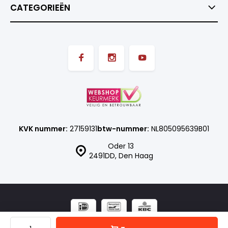
CATEGORIEËN
KVK nummer:
27159131
btw-nummer:
NL805095639B01
Oder 13
2491DD, Den Haag
© ISN SHOP
- Theme made by
Webdinge.nl
Sitemap